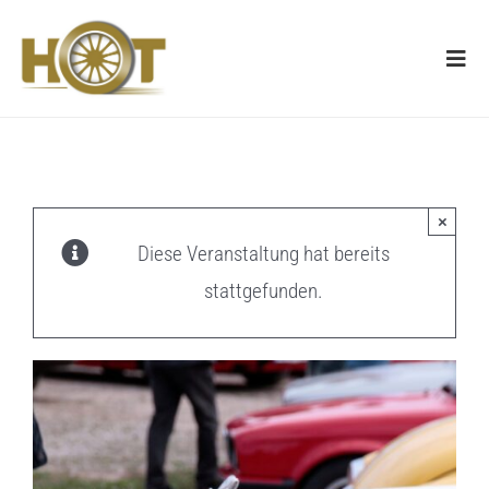
Zum
Inhalt
Togg
springen
Navi
Start
×
Unser
Diese Veranstaltung hat bereits
stattgefunden.
Über 
Unte
Medi