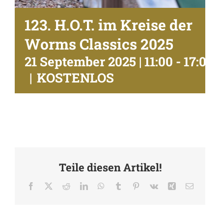
123. H.O.T. im Kreise der
Worms Classics 2025
21 September 2025 | 11:00
-
17:00
|
KOSTENLOS
Teile diesen Artikel!
Facebook
X
Reddit
LinkedIn
WhatsApp
Tumblr
Pinterest
Vk
Xing
E-
Mail