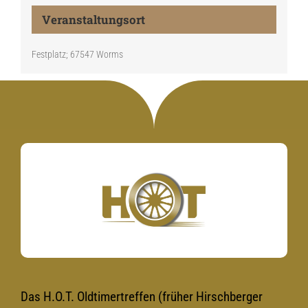
Veranstaltungsort
Festplatz; 67547 Worms
Das H.O.T. Oldtimertreffen (früher Hirschberger