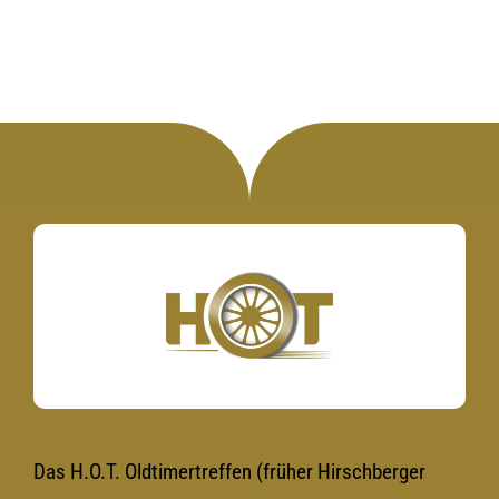
Das H.O.T. Oldtimertreffen (früher Hirschberger