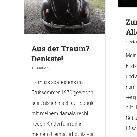
Aus der Traum?
Denkste!
Zu
All
4. Febr
Aus der Traum?
Mein
Denkste!
Erst
16. Mai 2025
und s
Es muss spätestens im
näml
Frühsommer 1970 gewesen
versp
sein, als ich nach der Schule
alle 
mit meinem damals recht
Gebu
neuen Kinderfahrrad in
Rüsse
meinem Heimatort stolz vor