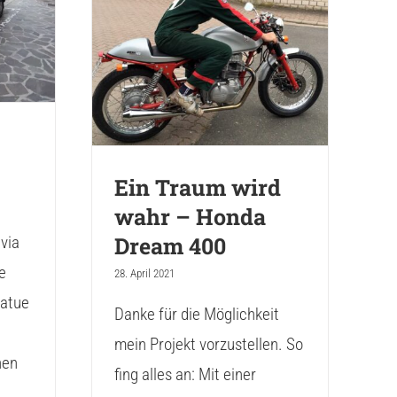
Ein Traum wird
a
wahr – Honda
Dream 400
Ein Traum wird
wahr – Honda
Dream 400
via
e
28. April 2021
tatue
Danke für die Möglichkeit
mein Projekt vorzustellen. So
hen
fing alles an: Mit einer