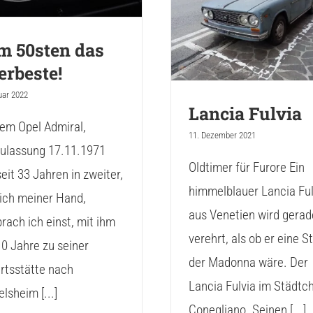
Allerbeste!
Lancia Fulvi
m 50sten das
erbeste!
uar 2022
Lancia Fulvia
em Opel Admiral,
11. Dezember 2021
zulassung 17.11.1971
Oldtimer für Furore Ein
eit 33 Jahren in zweiter,
himmelblauer Lancia Ful
ich meiner Hand,
aus Venetien wird gerad
rach ich einst, mit ihm
verehrt, als ob er eine S
10 Jahre zu seiner
der Madonna wäre. Der
rtsstätte nach
Lancia Fulvia im Städtc
lsheim [...]
Conegliano. Seinen [...]