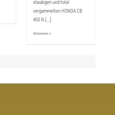
staubigen und total
vergammelten HONDA CB
400 N [...]
Weiterlesen