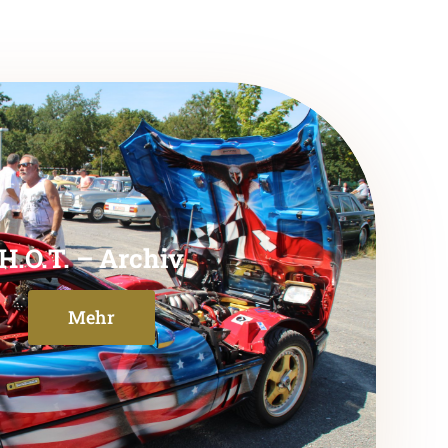
H.O.T. – Archiv
Mehr