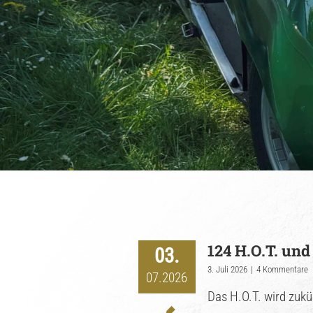
124 H.O.T. un
03.
3. Juli 2026
|
4 Kommentare
07.2026
Das H.O.T. wird zukü