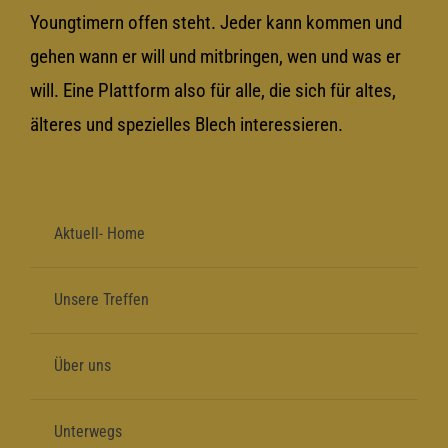
Youngtimern offen steht. Jeder kann kommen und
gehen wann er will und mitbringen, wen und was er
will. Eine Plattform also für alle, die sich für altes,
älteres und spezielles Blech interessieren.
Aktuell- Home
Unsere Treffen
Über uns
Unterwegs