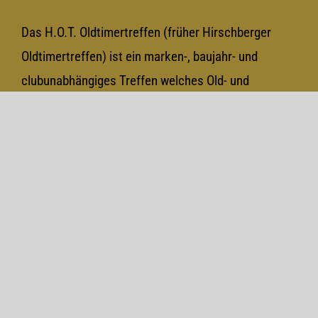
Das H.O.T. Oldtimertreffen (früher Hirschberger
Oldtimertreffen) ist ein marken-, baujahr- und
clubunabhängiges Treffen welches Old- und
Youngtimern offen steht. Jeder kann kommen und
gehen wann er will und mitbringen, wen und was er
will. Eine Plattform also für alle, die sich für altes,
älteres und spezielles Blech interessieren.
Aktuell- Home
Unsere Treffen