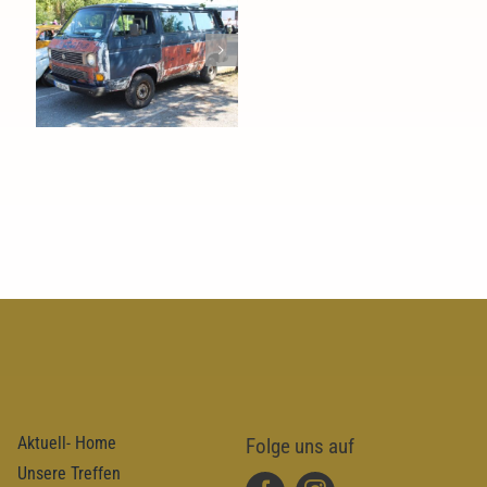
88. H.O.T.
Aktuell- Home
Folge uns auf
Unsere Treffen