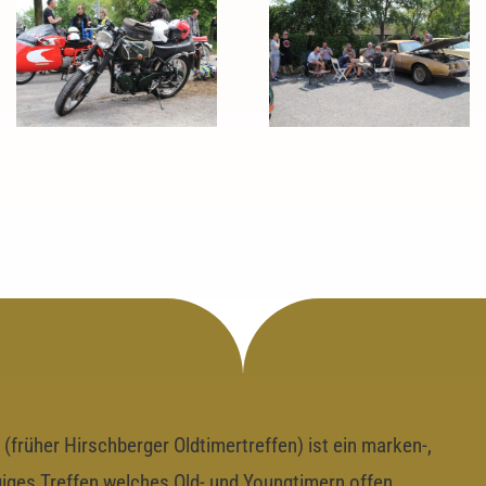
85. H.O.T.
87. H.O.T.
 (früher Hirschberger Oldtimertreffen) ist ein marken-,
iges Treffen welches Old- und Youngtimern offen