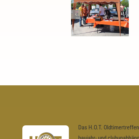
H.O.T.
Angrillen
2019
Das H.O.T. Oldtimertreffen
baujahr- und clubunabhäng