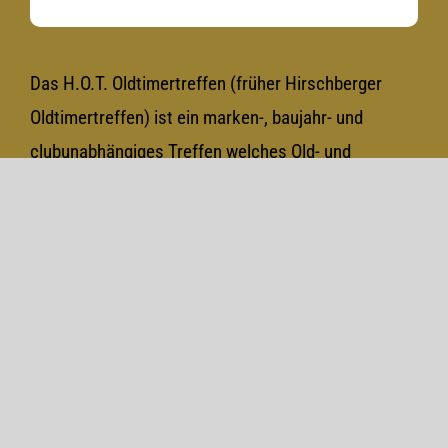
Das H.O.T. Oldtimertreffen (früher Hirschberger
Oldtimertreffen) ist ein marken-, baujahr- und
clubunabhängiges Treffen welches Old- und
Youngtimern offen steht. Jeder kann kommen und
gehen wann er will und mitbringen, wen und was er
will. Eine Plattform also für alle, die sich für altes,
älteres und spezielles Blech interessieren.
Aktuell- Home