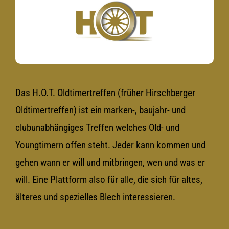
Das H.O.T. Oldtimertreffen (früher Hirschberger
Oldtimertreffen) ist ein marken-, baujahr- und
clubunabhängiges Treffen welches Old- und
Youngtimern offen steht. Jeder kann kommen und
gehen wann er will und mitbringen, wen und was er
will. Eine Plattform also für alle, die sich für altes,
älteres und spezielles Blech interessieren.