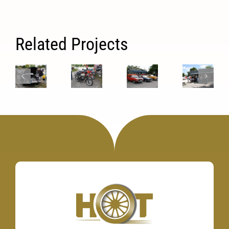
Related Projects
77.
76.
75.
74.
H.O.T.
H.O.T.
H.O.T.
H.O.T.